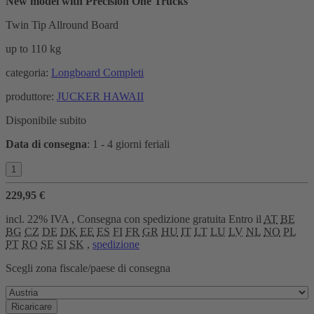
New model with Precision One Trucks
Twin Tip Allround Board
up to 110 kg
categoria:
Longboard Completi
produttore:
JUCKER HAWAII
Disponibile subito
Data di consegna
:
1 - 4 giorni feriali
229,95 €
incl. 22% IVA , Consegna con spedizione gratuita Entro il
AT
BE
BG
CZ
DE
DK
EE
ES
FI
FR
GR
HU
IT
LT
LU
LV
NL
NO
PL
PT
RO
SE
SI
SK
,
spedizione
Scegli zona fiscale/paese di consegna
Ricaricare