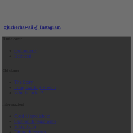
#juckerhawaii @ Instagram
Il mio conto
Qui nuovo?
Iscriversi
Chi siamo
The Story
Longboarding Hawaii
Who is Jucker?
informazioni
Costi di spedizione
Opzioni di pagamento
Vita privata
Diritto di recesso