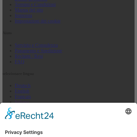
Termini e Condizioni
Mappa del sito
Impronta
Impostazioni dei cookie
Aiuto
Servizio e Consulenza
Pagamento e Spedizione
Reclami / Resi
FAQ
selezionare lingua
Deutsch
English
Français
Italiano
Español
Nederlands
US + Canada
Newsletter abbonarsi