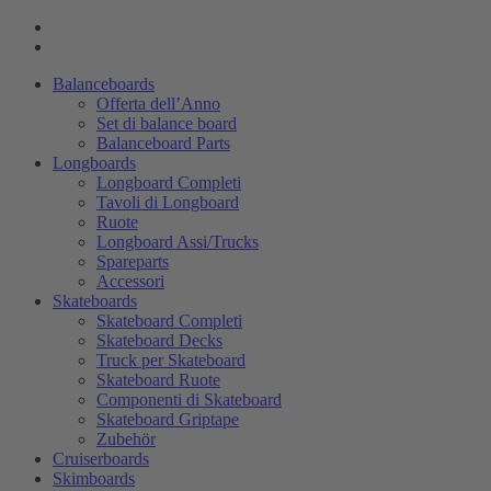
Balanceboards
Offerta dell’Anno
Set di balance board
Balanceboard Parts
Longboards
Longboard Completi
Tavoli di Longboard
Ruote
Longboard Assi/Trucks
Spareparts
Accessori
Skateboards
Skateboard Completi
Skateboard Decks
Truck per Skateboard
Skateboard Ruote
Componenti di Skateboard
Skateboard Griptape
Zubehör
Cruiserboards
Skimboards