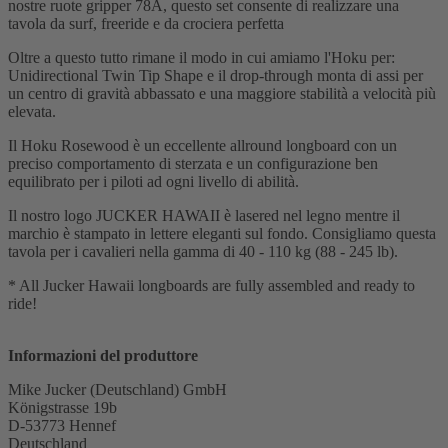
nostre ruote gripper 78A, questo set consente di realizzare una
tavola da surf, freeride e da crociera perfetta
Oltre a questo tutto rimane il modo in cui amiamo l'Hoku per:
Unidirectional Twin Tip Shape e il drop-through monta di assi per
un centro di gravità abbassato e una maggiore stabilità a velocità più
elevata.
Il Hoku Rosewood è un eccellente allround longboard con un
preciso comportamento di sterzata e un configurazione ben
equilibrato per i piloti ad ogni livello di abilità.
Il nostro logo JUCKER HAWAII è lasered nel legno mentre il
marchio è stampato in lettere eleganti sul fondo. Consigliamo questa
tavola per i cavalieri nella gamma di 40 - 110 kg (88 - 245 lb).
* All Jucker Hawaii longboards are fully assembled and ready to
ride!
Informazioni del produttore
Mike Jucker (Deutschland) GmbH
Königstrasse 19b
D-53773 Hennef
Deutschland