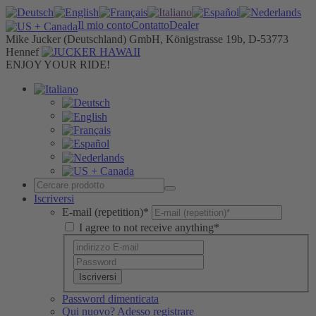
Il mio conto
Contatto
Dealer
Mike Jucker (Deutschland) GmbH, Königstrasse 19b, D-53773
Hennef
ENJOY YOUR RIDE!
Iscriversi
E-mail (repetition)*
I agree to not receive anything*
Iscriversi
Password dimenticata
Qui nuovo? Adesso registrare