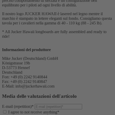
preciso comportamento di sterzata e un configurazione ben
equilibrato per i piloti ad ogni livello di abilità.
Il nostro logo JUCKER HAWAII è lasered nel legno mentre il
marchio è stampato in lettere eleganti sul fondo. Consigliamo questa
tavola per i cavalieri nella gamma di 40 - 110 kg (88 - 245 lb).
* All Jucker Hawaii longboards are fully assembled and ready to
ride!
Informazioni del produttore
Mike Jucker (Deutschland) GmbH
Königstrasse 19b
D-53773 Hennef
Deutschland
Fon: +49 (0) 2242 9140844
Fax: +49 (0) 2242 9140847
E-Mail: info@juckerhawaii.com
Media delle valutazioni dell'articolo
E-mail (repetition)*
I agree to not receive anything*