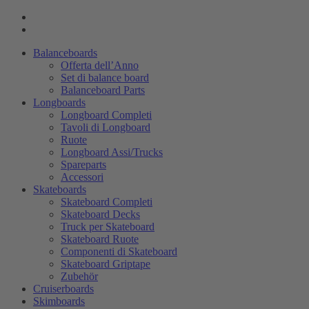
Balanceboards
Offerta dell’Anno
Set di balance board
Balanceboard Parts
Longboards
Longboard Completi
Tavoli di Longboard
Ruote
Longboard Assi/Trucks
Spareparts
Accessori
Skateboards
Skateboard Completi
Skateboard Decks
Truck per Skateboard
Skateboard Ruote
Componenti di Skateboard
Skateboard Griptape
Zubehör
Cruiserboards
Skimboards