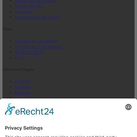
Termini e Condizioni
Mappa del sito
Impronta
Impostazioni dei cookie
Aiuto
Servizio e Consulenza
Pagamento e Spedizione
Reclami / Resi
FAQ
selezionare lingua
Deutsch
English
Français
Italiano
Español
Nederlands
US + Canada
Newsletter abbonarsi