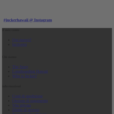
#juckerhawaii @ Instagram
Il mio conto
Qui nuovo?
Iscriversi
Chi siamo
The Story
Longboarding Hawaii
Who is Jucker?
informazioni
Costi di spedizione
Opzioni di pagamento
Vita privata
Diritto di recesso