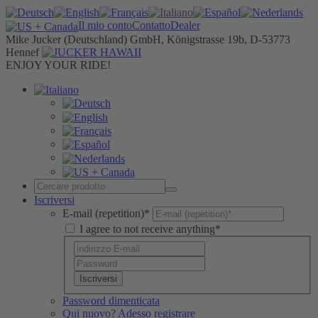
Il mio conto
Contatto
Dealer
Mike Jucker (Deutschland) GmbH, Königstrasse 19b, D-53773
Hennef
ENJOY YOUR RIDE!
Iscriversi
E-mail (repetition)*
I agree to not receive anything*
Iscriversi
Password dimenticata
Qui nuovo? Adesso registrare