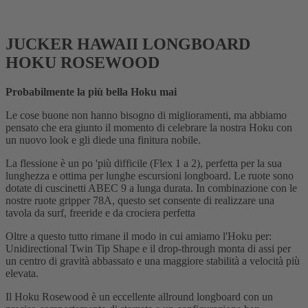
JUCKER HAWAII LONGBOARD
HOKU ROSEWOOD
Probabilmente la più bella Hoku mai
Le cose buone non hanno bisogno di miglioramenti, ma abbiamo
pensato che era giunto il momento di celebrare la nostra Hoku con
un nuovo look e gli diede una finitura nobile.
La flessione è un po 'più difficile (Flex 1 a 2), perfetta per la sua
lunghezza e ottima per lunghe escursioni longboard. Le ruote sono
dotate di cuscinetti ABEC 9 a lunga durata. In combinazione con le
nostre ruote gripper 78A, questo set consente di realizzare una
tavola da surf, freeride e da crociera perfetta
Oltre a questo tutto rimane il modo in cui amiamo l'Hoku per:
Unidirectional Twin Tip Shape e il drop-through monta di assi per
un centro di gravità abbassato e una maggiore stabilità a velocità più
elevata.
Il Hoku Rosewood è un eccellente allround longboard con un