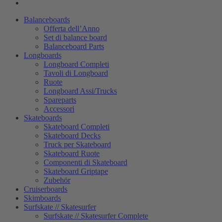
Balanceboards
Offerta dell’Anno
Set di balance board
Balanceboard Parts
Longboards
Longboard Completi
Tavoli di Longboard
Ruote
Longboard Assi/Trucks
Spareparts
Accessori
Skateboards
Skateboard Completi
Skateboard Decks
Truck per Skateboard
Skateboard Ruote
Componenti di Skateboard
Skateboard Griptape
Zubehör
Cruiserboards
Skimboards
Surfskate // Skatesurfer
Surfskate // Skatesurfer Complete