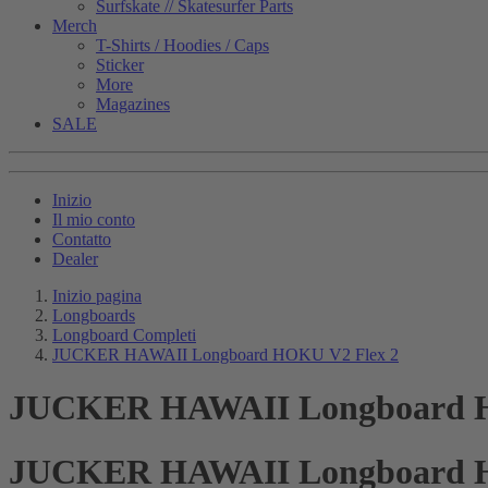
Surfskate // Skatesurfer Parts
Merch
T-Shirts / Hoodies / Caps
Sticker
More
Magazines
SALE
Inizio
Il mio conto
Contatto
Dealer
Inizio pagina
Longboards
Longboard Completi
JUCKER HAWAII Longboard HOKU V2 Flex 2
JUCKER HAWAII Longboard H
JUCKER HAWAII Longboard H