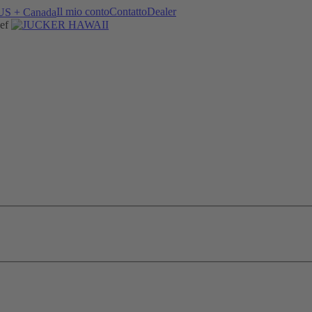
Il mio conto
Contatto
Dealer
ef