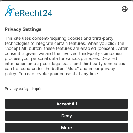
Nederlands
US + Canada
Newsletter abbonarsi
E-mail (repetition)*
I agree to not receive anything*
indirizzo E-mail
abbonarsi
Disdire in qualsiasi momento >
Newsletter
ENJOY YOUR RIDE!
© Mike Jucker (Deutschland) GmbH · Königstrasse 19b · D-53773
Hennef · Fon: +49 (0) 2242 9140844 · Fax: +49 (0) 2242 9140847
· E-Mail:
info@juckerhawaii.com