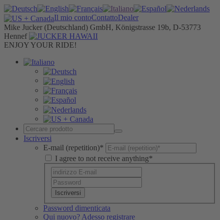
Il mio conto
Contatto
Dealer
Mike Jucker (Deutschland) GmbH, Königstrasse 19b, D-53773
Hennef
ENJOY YOUR RIDE!
Iscriversi
E-mail (repetition)*
I agree to not receive anything*
Iscriversi
Password dimenticata
Qui nuovo? Adesso registrare