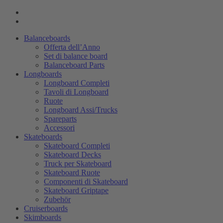
Balanceboards
Offerta dell’Anno
Set di balance board
Balanceboard Parts
Longboards
Longboard Completi
Tavoli di Longboard
Ruote
Longboard Assi/Trucks
Spareparts
Accessori
Skateboards
Skateboard Completi
Skateboard Decks
Truck per Skateboard
Skateboard Ruote
Componenti di Skateboard
Skateboard Griptape
Zubehör
Cruiserboards
Skimboards