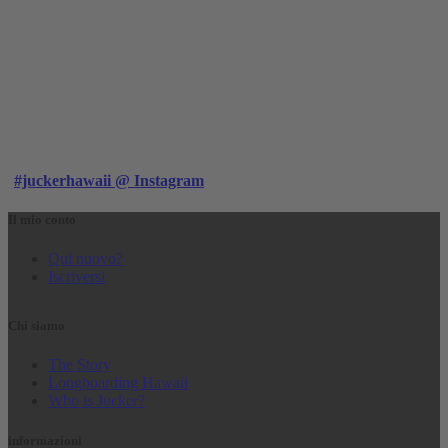
#juckerhawaii @ Instagram
Il mio conto
Qui nuovo?
Iscriversi
Chi siamo
The Story
Longboarding Hawaii
Who is Jucker?
informazioni