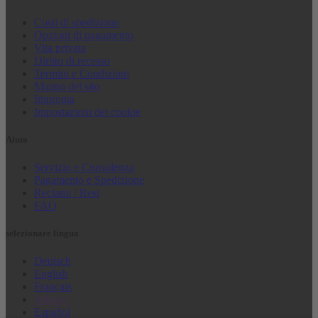
Costi di spedizione
Opzioni di pagamento
Vita privata
Diritto di recesso
Termini e Condizioni
Mappa del sito
Impronta
Impostazioni dei cookie
Aiuto
Servizio e Consulenza
Pagamento e Spedizione
Reclami / Resi
FAQ
selezionare lingua
Deutsch
English
Français
Italiano
Español