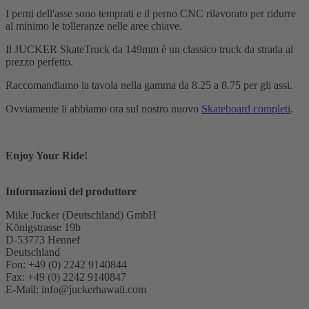
I perni dell'asse sono temprati e il perno CNC rilavorato per ridurre
al minimo le tolleranze nelle aree chiave.
Il JUCKER SkateTruck da 149mm è un classico truck da strada al
prezzo perfetto.
Raccomandiamo la tavola nella gamma da 8.25 a 8.75 per gli assi.
Ovviamente li abbiamo ora sul nostro nuovo
Skateboard completi
.
Enjoy Your Ride!
Informazioni del produttore
Mike Jucker (Deutschland) GmbH
Königstrasse 19b
D-53773 Hennef
Deutschland
Fon: +49 (0) 2242 9140844
Fax: +49 (0) 2242 9140847
E-Mail: info@juckerhawaii.com