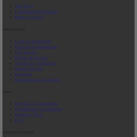
The Story
Longboarding Hawaii
Who is Jucker?
informazioni
Costi di spedizione
Opzioni di pagamento
Vita privata
Diritto di recesso
Termini e Condizioni
Mappa del sito
Impronta
Impostazioni dei cookie
Aiuto
Servizio e Consulenza
Pagamento e Spedizione
Reclami / Resi
FAQ
selezionare lingua