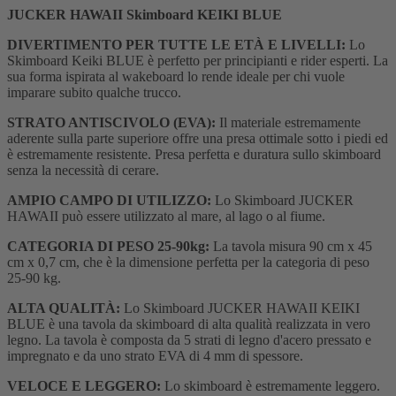
JUCKER HAWAII Skimboard KEIKI BLUE
DIVERTIMENTO PER TUTTE LE ETÀ E LIVELLI:
Lo
Skimboard Keiki BLUE è perfetto per principianti e rider esperti. La
sua forma ispirata al wakeboard lo rende ideale per chi vuole
imparare subito qualche trucco.
STRATO ANTISCIVOLO (EVA):
Il materiale estremamente
aderente sulla parte superiore offre una presa ottimale sotto i piedi ed
è estremamente resistente. Presa perfetta e duratura sullo skimboard
senza la necessità di cerare.
AMPIO CAMPO DI UTILIZZO:
Lo Skimboard JUCKER
HAWAII può essere utilizzato al mare, al lago o al fiume.
CATEGORIA DI PESO 25-90kg:
La tavola misura 90 cm x 45
cm x 0,7 cm, che è la dimensione perfetta per la categoria di peso
25-90 kg.
ALTA QUALITÀ:
Lo Skimboard JUCKER HAWAII KEIKI
BLUE è una tavola da skimboard di alta qualità realizzata in vero
legno. La tavola è composta da 5 strati di legno d'acero pressato e
impregnato e da uno strato EVA di 4 mm di spessore.
VELOCE E LEGGERO:
Lo skimboard è estremamente leggero.