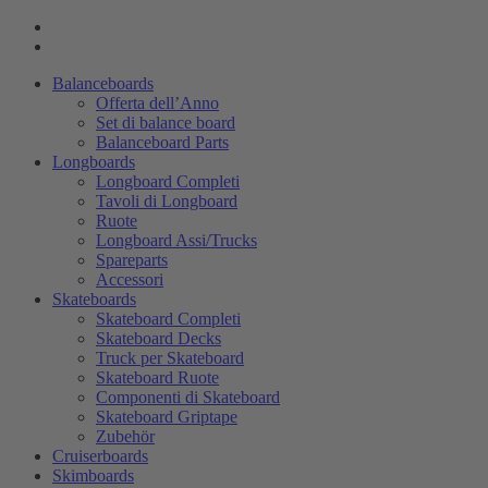
Balanceboards
Offerta dell’Anno
Set di balance board
Balanceboard Parts
Longboards
Longboard Completi
Tavoli di Longboard
Ruote
Longboard Assi/Trucks
Spareparts
Accessori
Skateboards
Skateboard Completi
Skateboard Decks
Truck per Skateboard
Skateboard Ruote
Componenti di Skateboard
Skateboard Griptape
Zubehör
Cruiserboards
Skimboards