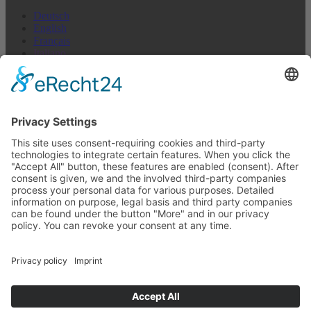
Deutsch
English
Français
Italiano
Español
Nederlands
US + Canada
Newsletter abbonarsi
E-mail (repetition)*
I agree to not receive anything*
indirizzo E-mail
abbonarsi
Disdire in qualsiasi momento >
Newsletter
ENJOY YOUR RIDE!