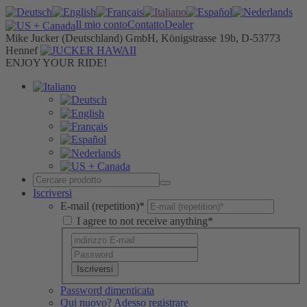
Il mio conto
Contatto
Dealer
Mike Jucker (Deutschland) GmbH, Königstrasse 19b, D-53773
Hennef
ENJOY YOUR RIDE!
Iscriversi
E-mail (repetition)*
I agree to not receive anything*
Iscriversi
Password dimenticata
Qui nuovo? Adesso registrare