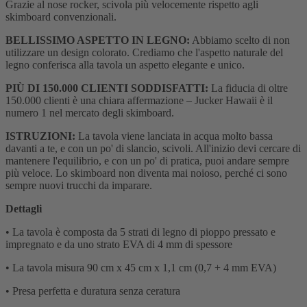
Grazie al nose rocker, scivola più velocemente rispetto agli
skimboard convenzionali.
BELLISSIMO ASPETTO IN LEGNO:
Abbiamo scelto di non
utilizzare un design colorato. Crediamo che l'aspetto naturale del
legno conferisca alla tavola un aspetto elegante e unico.
PIÙ DI 150.000 CLIENTI SODDISFATTI:
La fiducia di oltre
150.000 clienti è una chiara affermazione – Jucker Hawaii è il
numero 1 nel mercato degli skimboard.
ISTRUZIONI:
La tavola viene lanciata in acqua molto bassa
davanti a te, e con un po' di slancio, scivoli. All'inizio devi cercare di
mantenere l'equilibrio, e con un po' di pratica, puoi andare sempre
più veloce. Lo skimboard non diventa mai noioso, perché ci sono
sempre nuovi trucchi da imparare.
Dettagli
• La tavola è composta da 5 strati di legno di pioppo pressato e
impregnato e da uno strato EVA di 4 mm di spessore
• La tavola misura 90 cm x 45 cm x 1,1 cm (0,7 + 4 mm EVA)
• Presa perfetta e duratura senza ceratura