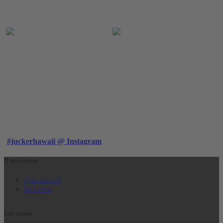
#juckerhawaii @ Instagram
Il mio conto
Qui nuovo?
Iscriversi
Chi siamo